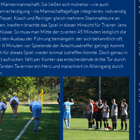
 Männermannschaft. Sie ließen sich mühelos - wie auch 
nenverteidigung - ins Mannschaftsgefüge integrieren, notwendig 
, Pieper, Kosch und Reiniger gleich mehrere Stammakteure an 
. Insofern brachte das Spiel in dieser Hinsicht für Trainer Jens 
hlüsse. So muss man Mitte der zweiten 45 Minuten lediglich die 
 den Ausbau der Führung bemängeln, der sich bekanntlich oft 
r 8 Minuten vor Spielende der Anschlusstreffer gelingt, kommt 
ch für dieses Spiel wieder einmal zutreffen könnte. Doch genau in 
t aufrücken, fällt per Konter das entscheidende dritte Tor durch 
h Torsten Tavernier ein Herz und marschiert im Alleingang durch 
n.