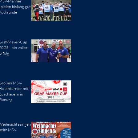
MSV-Männer
spielen bislang gute
Rückrunde
Graf-Mayer-Cup
2025 - ein voller
Erfolg
Großes MSV-
Hallenturnier mit
Zuschauern in
Planung
Weihnachtssingen
beim MSV