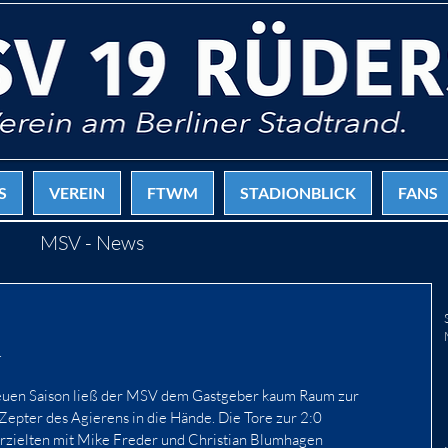
S
VEREIN
FTWM
STADIONBLICK
FANS
MSV - News
.
euen Saison ließ der MSV dem Gastgeber kaum Raum zur 
Zepter des Agierens in die Hände. Die Tore zur 2:0 
erzielten mit Mike Freder und Christian Blumhagen 