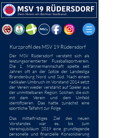
Kurzprofil des MSV 19 Rüdersdorf
Der MSV Rüdersdorf versteht sich als
leistungsorientierter Fussballsportverein.
Die 1. Männermannschaft spielte seit
Jahren oft an der Spitze der Landesliga
Brandenburg Nord und Süd. Nach einem
radikalen Umbruch im Vorstand 2014 setzt
der Verein wieder verstärkt auf Spieler aus
der unmittelbaren Region. Solchen, die sich
mit dem Verein und dem Umfeld
identifizieren. Das hatte zunächst eine
sportliche Talfahrt zur Folge.
Das mittelfristiges Ziel des neuen
Vorstandes war es, bis zum
Vereinsjubiläum 2019 eine grundlegende
personelle und finanzielle Konsolidierung