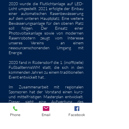
2020 wurde die Flutlichtanlage auf LED-
Licht umgestellt. 2021 erfolgte der Einbau
einer automatischen Rasenbewässerung
auf dem unteren Hauptplatz. Eine weitere
Bewässerungsanlage für den oberen Platz
soll folgen. Der Einsatz einer
Photovoltaikanlage sowie von modernen
Rasenrobotern zeugt vom Interesse
unseres Vereins an einem
ressourcenschonenden Umgang mit
Energie.
2020 fand in Rüdersdorf die 1. (inoffizielle)
FußballtennisWM statt, die sich in den
kommenden Jahren zu einem traditionellen
Event entwickelt hat..
Im Zusammenarbeit mit regionalen
Sponsoren hat der Vorstand einen kurz-
und mittelfristigen Masterplan entwickelt.
Dieser sieht eine Aufwertung des
Stadiongeländes durch die Errichtung
einer neuen Beleuchtungsanlage sowie
Phone
Email
Facebook
durch die Verwirklichung eines dringend
benötigten Kunstrasenplatzes vor.