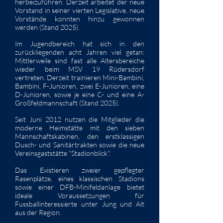
herbeizuführen. Derzeit arbeitet der neue
Vorstand in seiner vierten Legislative, neue
Vorstände konnten hinzu gewonnen
werden (Stand 2025).
Im Jugendbereich hat sich in den
zurückliegenden acht Jahren viel getan:
Mittlerweile sind fast alle Altersbereiche
wieder beim MSV 19 Rüdersdorf
vertreten. Derzeit trainieren Mini-Bambini,
Bambini, F-Junioren, zwei E-Junioren, eine
D-Junioren, sowie je eine C- und eine A-
Großfeldmannschaft (Stand 2025).
Seit Juni 2012 nutzen die Mitglieder die
moderne Heimstätte mit den sieben
Mannschaftskabinen, den erstklassigen
Dusch- und Sanitärtrakten sowie die neue
Vereinsgaststätte "Stadionblick".
Das Existieren zweier gepflegter
Rasenplätze, eines klassischen Stadions
sowie einer DFB-Minifeldanlage bietet
ideale Voraussetzungen für
Fussballinteressierte unter Jung und Alt
aus der Region.