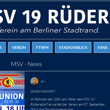
S
VEREIN
FTWM
STADIONBLICK
FANS
MSV - News
GN
Union kommt !
Im Rahmen der 100-Jahr-Feier des MSV 19
Rüdersdorf erwartet der Verein am 07. September
2019 das Traditionsteam des...