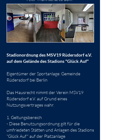
Stadionordnung des MSV19 Rüdersdorf e.V.
auf dem Gelände des Stadions "Glück Auf"
Eigentümer der Sportanlage: Gemeinde
Rüdersdorf bei Berlin
Das Hausrecht nimmt der Verein MSV19
Rüdersdorf e.V. auf Grund eines
Nutzungsvertrages wahr.
1. Geltungsbereich
- Diese Benutzungsordnung gilt für die
umfriedeten Stätten und Anlagen des Stadions
"Glück Auf" auf der Platzanlage