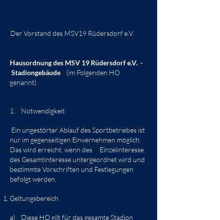
Der Vorstand des MSV19 Rüdersdorf e.V.
Hausordnung des MSV 19 Rüdersdorf e.V. -
Stadiongebäude
(im Folgenden HO
genannt)
1. Notwendigkeit
Ein ungestörter Ablauf des Sportbetriebes ist
nur im gegenseitigen Einvernehmen möglich.
Das wird erreicht, wenn des Einzelinteresse
des Gesamtinteresse untergeordnet wird und
bestimmte Vorschriften und Festlegungen
befolgt werden.
Geltungsbereich
a) Diese HO gilt für das gesamte Stadion