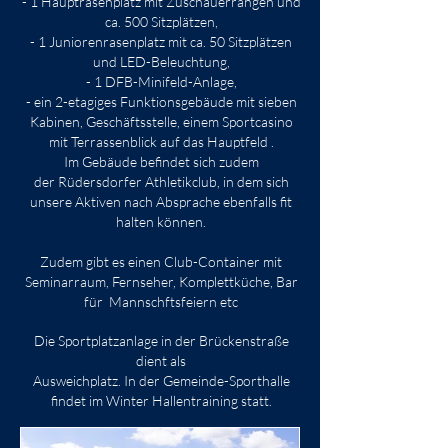
- 1 Hauptrasenplatz mit Zuschauerrängen und
ca. 500 Sitzplätzen,
- 1 Juniorenrasenplatz mit ca. 50 Sitzplätzen
und LED-Beleuchtung,
- 1 DFB-Minifeld-Anlage,
- ein 2-etagiges Funktionsgebäude mit sieben
Kabinen, Geschäftsstelle,
einem Sportcasino
mit Terrassenblick auf das Hauptfeld .
I
m Gebäude befindet sich zudem
der
Rüdersdorfer Athletikclub, in dem sich
unsere Aktiven nach Absprache ebenfalls fit
halten können.
Zudem gibt es einen Club-Container mit
Seminarraum, Fernseher, Komplettküche, Bar
für Mannschftsfeiern etc
Die Sportplatzanlage in der Brückenstraße
dient als
Ausweichplatz. In der Gemeinde-Sporthalle
findet im Winter Hallentraining statt.