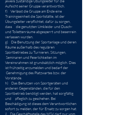
jeweils zuständige Übungsleiter für die
Aufsicht seiner Gruppe verantwortlich.
f) Verlässt die Gruppe am Ende eine
Trainingseinheit die Sportstätte, ist der
Übungsleiter verpflichtet, dafür zu sorgen,
dass die genutzten Umkleide- und Dusch-
und Toilettenräume abgesperrt und besenrein
verlassen wurden.
g) Die Benutzung der Sportanlage und deren
Räume außerhalb des regulären
Sportbetriebes zu Turnieren, Sitzungen,
Seminaren und Feierlichkeiten im
Vereinsrahmen ist grundsätzlich möglich. Dies
ist frühzeitig anzumelden und bedarf der
Genehmigung des Platzwartes bzw. der
Vorstände.
h) Das Benutzen von Sportgeräten und
anderen Gegenständen, die für den
Sportbetrieb benötigt werden, hat sorgfältig
und pfleglich zu geschehen. Bei
Beschädigung ist dieses dem Verantwortlichen
sofort zu melden, der für Ersatz zu sorgen hat.
j) Die Geschäftsstelle des MSV darf nur vom