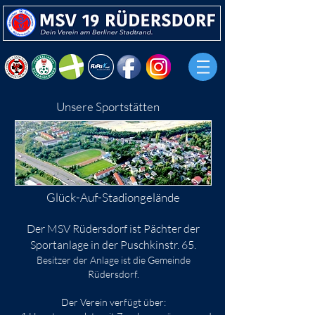
Unsere Sportstätten
Glück-Auf-Stadiongelände
Der MSV Rüdersdorf ist Pächter der
Sportanlage in der Puschkinstr. 65.
Besitzer der Anlage ist die Gemeinde
Rüdersdorf.
Der Verein verfügt über: