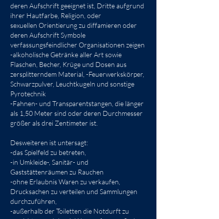
deren Aufschrift geeignet ist, Dritte aufgrund
ihrer Hautfarbe, Religion, oder
sexuellen Orientierung zu diffamieren oder
deren Aufschrift Symbole
verfassungsfeindlicher Organisationen zeigen
-alkoholische Getränke aller Art sowie
Flaschen, Becher, Krüge und Dosen aus
zersplitterndem Material, -Feuerwerkskörper,
Schwarzpulver, Leuchtkugeln und sonstige
Pyrotechnik
-Fahnen- und Transparentstangen, die länger
als 1,50 Meter sind oder deren Durchmesser
größer als drei Zentimeter ist.
Desweiteren ist untersagt:
-das Spielfeld zu betreten,
-in Umkleide-, Sanitär- und
Gaststättenräumen zu Rauchen
-ohne Erlaubnis Waren zu verkaufen,
Drucksachen zu verteilen und Sammlungen
durchzuführen,
-außerhalb der Toiletten die Notdurft zu