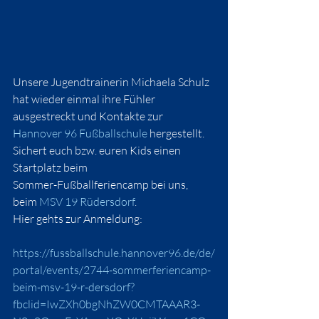
Unsere Jugendtrainerin Michaela Schulz 
hat wieder einmal ihre Fühler 
ausgestreckt und Kontakte zur 
Hannover 96 Fußballschule
 hergestellt. 
Sichert euch bzw. euren Kids einen 
Startplatz beim
Sommer-Fußballferiencamp bei uns, 
beim 
MSV 19 Rüdersdorf
.
Hier gehts zur Anmeldung:
https://fussballschule.hannover96.de/de/
portal/events/2744-sommerferiencamp-
beim-msv-19-r-dersdorf?
fbclid=IwZXh0bgNhZW0CMTAAAR3-