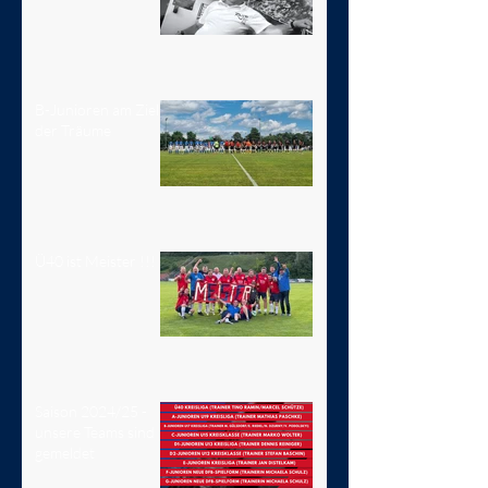
B-Junioren am Ziel
der Träume
Ü40 ist Meister !!!
Saison 2024/25 -
unsere Teams sind
gemeldet