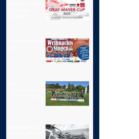
Hallenturnier mit
Zuschauern in
Planung
Weihnachtssingen
beim MSV
Hannover 96
Fußballcamp 2024 -
ein voller Erfolg
Ehemaliger MSV-
Trainer verstorben