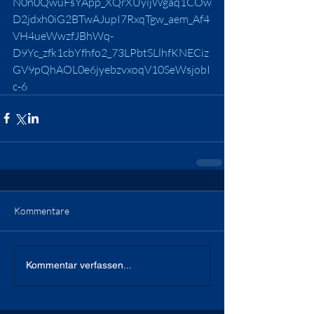
N0n0QwuFsYApp_XQrXUyijWgaq1COw
D2jdxh0iG2BTwAJupI7RxqTgw_aem_Af4
VH4ueWwzfJBhWq-
D9Yc_zfk1cbYfhfo2_73LPbtSLlhfKNECiz
GV9pQhAOL0e6jyebzvxoqV10SeWsjobI
c-6
Kommentare
Kommentar verfassen...