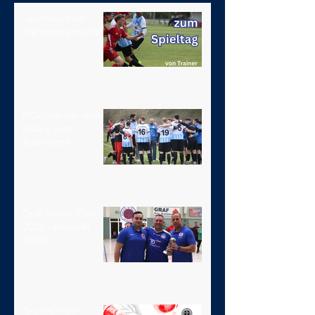
Saisonstart der
Männermannschaft
MSV-Männer spielen
bislang gute
Rückrunde
Graf-Mayer-Cup
2025 - ein voller
Erfolg
Großes MSV-